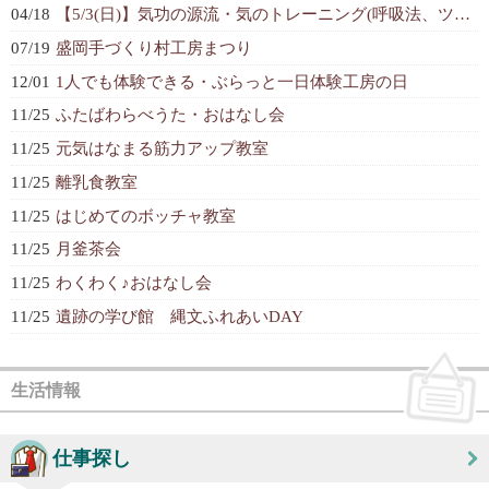
04/18
【5/3(日)】気功の源流・気のトレーニング(呼吸法、ツボ)体験スクールイベ...
07/19
盛岡手づくり村工房まつり
12/01
1人でも体験できる・ぶらっと一日体験工房の日
11/25
ふたばわらべうた・おはなし会
11/25
元気はなまる筋力アップ教室
11/25
離乳食教室
11/25
はじめてのボッチャ教室
11/25
月釜茶会
11/25
わくわく♪おはなし会
11/25
遺跡の学び館 縄文ふれあいDAY
生活情報
仕事探し