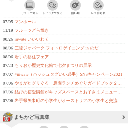
リストで見る
トピックで見る
熱い順
レス待ち順
07/05
マンホール
11/19
フルーツどら焼き
08/26
iiiwate いいいわて
08/06
三陸ジオパーク フォトロゲイニング in のだ
08/06
岩手の移住フェア
07/23
もりおか歴史文化館で七夕まつりの展示
07/07
#iiiwate（ハッシュタグいい岩手）SNSキャンペーン2021
07/06
やまがたグリぐる 農園ランチめぐりガイドブック２０２１
07/06
結びの宿愛隣館がキッズスペースとお子さまメニューをリニューアル
07/06
岩手県矢巾町の小学生がオーストリアの小学生と交流
まちかど写真集