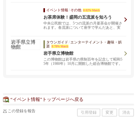
イベント情報
/
その他
8.82% Match
お茶席体験！盛岡の五流派を知ろう
中央公民館では、5つの流派の月釜茶会が開催さ
れます。各流派について座学で学んだあと、実
際にお茶会を体...
タウンガイド
/
エンターテイメント・趣味・娯
楽
8.78% Match
岩手県立博物館
この博物館は岩手県の県制百年を記念して昭和5
5年（1980年）10月に開館した総合博物館です。
“イベント情報”トップページへ戻る
この登録を報告
引用登録
変更
消去