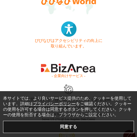
びびなびはアクセシビリティの向上に
取り組んでいます。
- 企業向けサービス -
本サイトでは、より良いサービス提供のため、クッキーを使用して
お問い合わせ
はじめてガイド
よくある質問
います。詳細は
プライバシーポリシー
をご確認ください。クッキー
利用規約
商標・著作権
プライバシーポリシー
の使用を許可する場合は同意するボタンを押してください。クッキ
ーの使用を拒否する場合は、ブラウザからご設定ください。
Copyright © 1999-2026 Vivid Navigation, Inc. All Rights Reserved.
Server US (75) @ Los Angeles Data Center