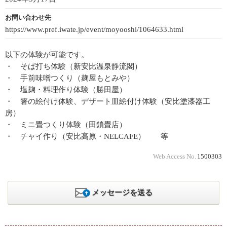
お問い合わせ先
https://www.pref.iwate.jp/event/moyooshi/1064633.html
以下の体験が可能です。
・ そば打ち体験（新安比温泉静流閣）
・ 手前味噌つくり（麹屋もとみや）
・ 塩麹・料理作り体験（勝田屋）
・ 箸の絵付け体験、デザート皿絵付け体験（安比塗漆器工
房）
・ ミニ畳つくり体験（田鎖畳店）
・ チャイ作り（安比高原・NELCAFE） 等
Web Access No.
1500303
メッセージを送る