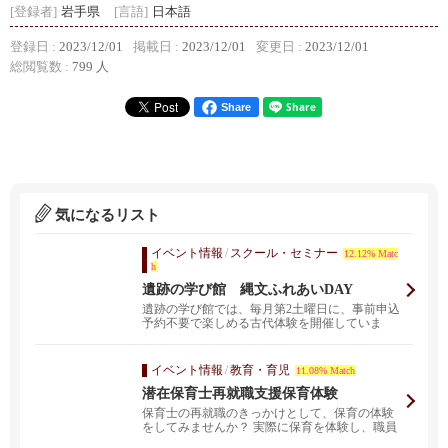
[登録者]
岩手県
[言語]
日本語
登録日 :
2023/12/01
掲載日 :
2023/12/01
変更日 :
2023/12/01
総閲覧数 :
799 人
Share
気になるリスト
イベント情報
/
スクール・セミナー
12.12% Matc
h
遺跡の学び館 縄文ふれあいDAY
遺跡の学び館では、毎月第2土曜日に、事前申込
予約不要で楽しめる古代体験を開催していま
す。（8月と1月...
イベント情報
/
教育・育児
11.08% Match
潜在保育士再就職支援保育体験
保育士の再就職のきっかけとして、保育の体験
をしてみませんか？ 実際に保育を体験し、職員
から話を聞くこ...