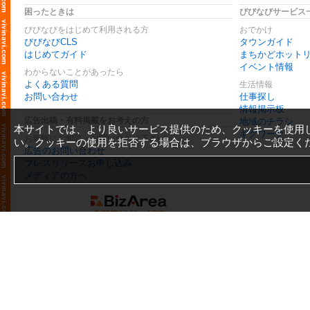
困ったときは
びびなびサービス
びびなびをはじめて利用される方
おでかけ
びびなびCLS
タウンガイド
はじめてガイド
まちかどホット
イベント情報
わからないことがあったら
よくある質問
生活情報
お問い合わせ
仕事探し
情報掲示板
広告出稿・有料掲載をお考えの方
地域のチラシ
本サイトでは、より良いサービス提供のため、クッキーを使用
ギグワーク
お気軽にご相談・お問い合わせ下さい
い。クッキーの使用を拒否する場合は、ブラウザからご設定く
広告のお問い合わせ
プレスリリースお申し込み
メディアの方へ