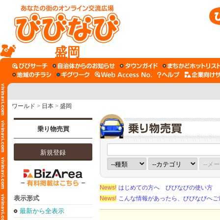
盛岡
ワールド
>
日本
>
盛岡
乗り物売買
新規登録
News!
はじめての方へ びびなびの使い方
表示形式
News!
こんな情報があったら、びびなびへご
最新から全表示