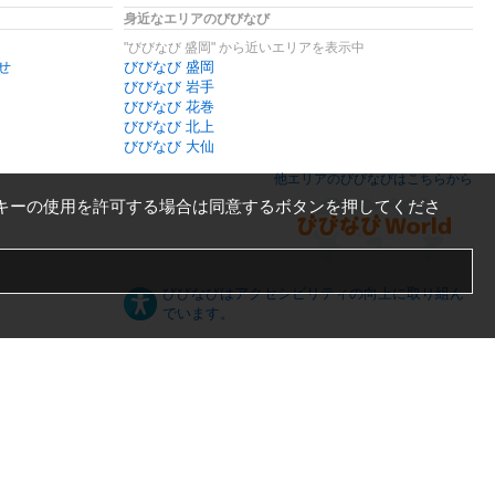
身近なエリアのびびなび
"びびなび 盛岡" から近いエリアを表示中
せ
びびなび 盛岡
びびなび 岩手
びびなび 花巻
びびなび 北上
びびなび 大仙
他エリアのびびなびはこちらから
キーの使用を許可する場合は同意するボタンを押してくださ
びびなびはアクセシビリティの向上に取り組ん
でいます。
日本語
English
español
ภาษาไทย
한국어
中文
PC版
スマートフォン版