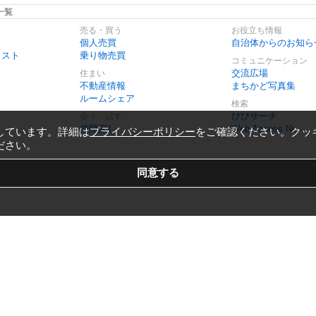
一覧
売る・買う
お役立ち情報
個人売買
自治体からのお知ら
リスト
乗り物売買
コミュニケーション
交流広場
住まい
不動産情報
まちかど写真集
ルームシェア
検索
びびサーチ
会う・話す
仲間探し
Web Access No.
しています。詳細は
プライバシーポリシー
をご確認ください。クッ
ださい。