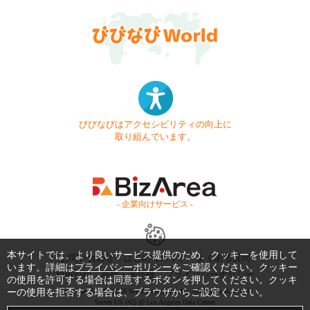
びびなびはアクセシビリティの向上に
取り組んでいます。
- 企業向けサービス -
本サイトでは、より良いサービス提供のため、クッキーを使用して
お問い合わせ
はじめてガイド
よくある質問
います。詳細は
プライバシーポリシー
をご確認ください。クッキー
利用規約
商標・著作権
プライバシーポリシー
の使用を許可する場合は同意するボタンを押してください。クッキ
ーの使用を拒否する場合は、ブラウザからご設定ください。
Copyright © 1999-2026 Vivid Navigation, Inc. All Rights Reserved.
Server US (42) @ Los Angeles Data Center