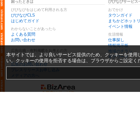
困ったときは
びびなびサービス
びびなびをはじめて利用される方
おでかけ
びびなびCLS
タウンガイド
はじめてガイド
まちかどホット
イベント情報
わからないことがあったら
よくある質問
生活情報
お問い合わせ
仕事探し
情報掲示板
広告出稿・有料掲載をお考えの方
地域のチラシ
本サイトでは、より良いサービス提供のため、クッキーを使用
ギグワーク
お気軽にご相談・お問い合わせ下さい
い。クッキーの使用を拒否する場合は、ブラウザからご設定く
広告のお問い合わせ
プレスリリースお申し込み
メディアの方へ