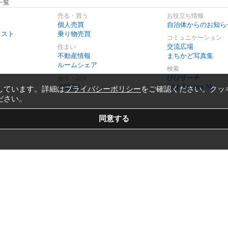
一覧
売る・買う
お役立ち情報
個人売買
自治体からのお知ら
リスト
乗り物売買
コミュニケーション
交流広場
住まい
不動産情報
まちかど写真集
ルームシェア
検索
びびサーチ
会う・話す
仲間探し
Web Access No.
しています。詳細は
プライバシーポリシー
をご確認ください。クッ
ださい。