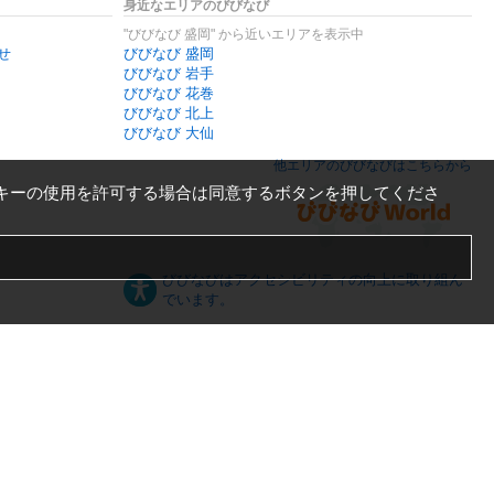
身近なエリアのびびなび
"びびなび 盛岡" から近いエリアを表示中
せ
びびなび 盛岡
びびなび 岩手
びびなび 花巻
びびなび 北上
びびなび 大仙
他エリアのびびなびはこちらから
キーの使用を許可する場合は同意するボタンを押してくださ
びびなびはアクセシビリティの向上に取り組ん
でいます。
日本語
English
español
ภาษาไทย
한국어
中文
PC版
スマートフォン版