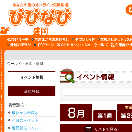
盛岡
ワールド
>
日本
>
盛岡
イベント情報
新規登録
表示形式
最新から全表示
今月のイベント
近日開催イベント
リストで見る