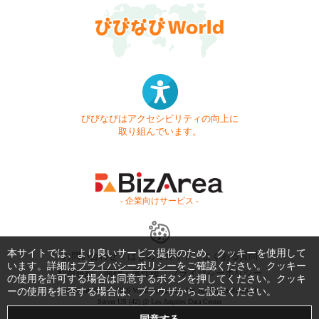
びびなびはアクセシビリティの向上に
取り組んでいます。
- 企業向けサービス -
本サイトでは、より良いサービス提供のため、クッキーを使用して
お問い合わせ
はじめてガイド
よくある質問
います。詳細は
プライバシーポリシー
をご確認ください。クッキー
利用規約
商標・著作権
プライバシーポリシー
の使用を許可する場合は同意するボタンを押してください。クッキ
ーの使用を拒否する場合は、ブラウザからご設定ください。
Copyright © 1999-2026 Vivid Navigation, Inc. All Rights Reserved.
Server US (42) @ Los Angeles Data Center