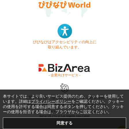
びびなびはアクセシビリティの向上に
取り組んでいます。
- 企業向けサービス -
本サイトでは、より良いサービス提供のため、クッキーを使用して
お問い合わせ
はじめてガイド
よくある質問
います。詳細は
プライバシーポリシー
をご確認ください。クッキー
利用規約
商標・著作権
プライバシーポリシー
の使用を許可する場合は同意するボタンを押してください。クッキ
ーの使用を拒否する場合は、ブラウザからご設定ください。
Copyright © 1999-2026 Vivid Navigation, Inc. All Rights Reserved.
Server US (75) @ Los Angeles Data Center