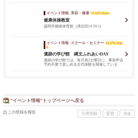
イベント情報
/
美容・健康
15.63% Match
健康体操教室
盛岡市都南体育館（津志田14-19-1)
イベント情報
/
スクール・セミナー
15.27% Matc
h
遺跡の学び館 縄文ふれあいDAY
遺跡の学び館では、毎月第2土曜日に、事前申込
予約不要で楽しめる古代体験を開催していま
す。（8月と1月...
“イベント情報”トップページへ戻る
この登録を報告
引用登録
変更
消去