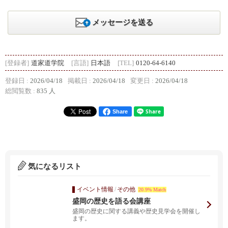
メッセージを送る
[登録者]
道家道学院
[言語]
日本語
[TEL]
0120-64-6140
登録日 :
2026/04/18
掲載日 :
2026/04/18
変更日 :
2026/04/18
総閲覧数 :
835 人
Share
気になるリスト
イベント情報
/
その他
20.9% Match
盛岡の歴史を語る会講座
盛岡の歴史に関する講義や歴史見学会を開催し
ます。