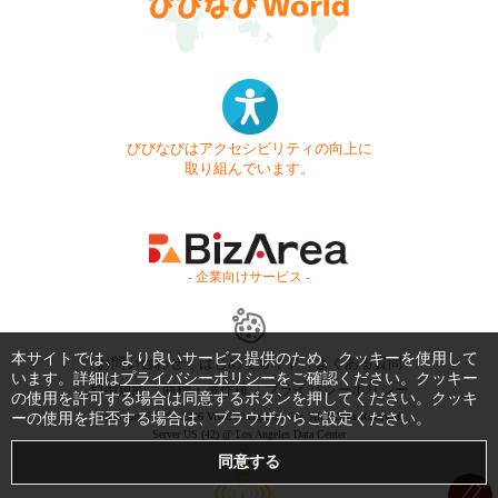
びびなびはアクセシビリティの向上に
取り組んでいます。
- 企業向けサービス -
本サイトでは、より良いサービス提供のため、クッキーを使用して
お問い合わせ
はじめてガイド
よくある質問
います。詳細は
プライバシーポリシー
をご確認ください。クッキー
利用規約
商標・著作権
プライバシーポリシー
の使用を許可する場合は同意するボタンを押してください。クッキ
ーの使用を拒否する場合は、ブラウザからご設定ください。
Copyright © 1999-2026 Vivid Navigation, Inc. All Rights Reserved.
Server US (42) @ Los Angeles Data Center