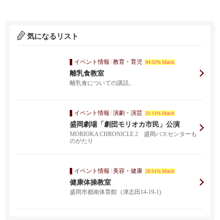
気になるリスト
イベント情報
/
教育・育児
94.02% Match
離乳食教室
離乳食についての講話。
イベント情報
/
演劇・演芸
31.11% Match
盛岡劇場「劇団モリオカ市民」公演
MORIOKA CHRONICLE 2 盛岡バスセンターも
のがたり
イベント情報
/
美容・健康
28.61% Match
健康体操教室
盛岡市都南体育館（津志田14-19-1)