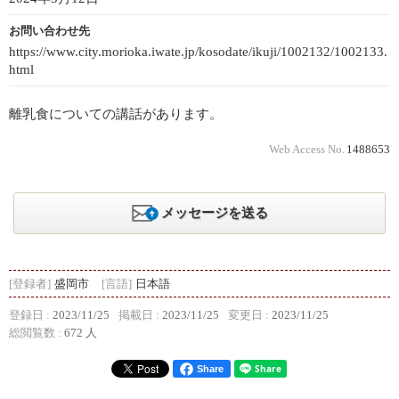
お問い合わせ先
https://www.city.morioka.iwate.jp/kosodate/ikuji/1002132/1002133.
html
離乳食についての講話があります。
Web Access No.
1488653
メッセージを送る
[登録者]
盛岡市
[言語]
日本語
登録日 :
2023/11/25
掲載日 :
2023/11/25
変更日 :
2023/11/25
総閲覧数 :
672 人
Share