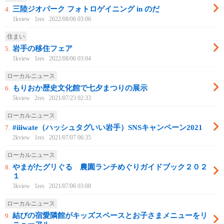
三陸ジオパーク フォトロゲイニング in のだ
4.
1kview
1res
2022/08/06 03:06
住まい
岩手の移住フェア
5.
1kview
1res
2022/08/06 03:04
ローカルニュース
もりおか歴史文化館で七夕まつりの展示
6.
5kview
2res
2021/07/23 02:33
ローカルニュース
#iiiwate（ハッシュタグいい岩手）SNSキャンペーン2021
7.
2kview
1res
2021/07/07 06:35
ローカルニュース
やまがたグリぐる 農園ランチめぐりガイドブック２０２
8.
１
3kview
1res
2021/07/06 03:08
ローカルニュース
結びの宿愛隣館がキッズスペースとお子さまメニューをリ
9.