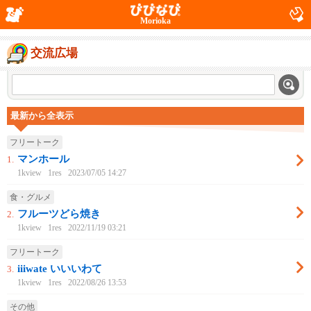
Morioka
交流広場
最新から全表示
フリートーク
マンホール
1.
1kview
1res
2023/07/05 14:27
食・グルメ
フルーツどら焼き
2.
1kview
1res
2022/11/19 03:21
フリートーク
iiiwate いいいわて
3.
1kview
1res
2022/08/26 13:53
その他