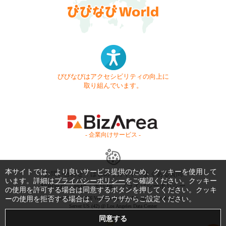
びびなびはアクセシビリティの向上に
取り組んでいます。
- 企業向けサービス -
本サイトでは、より良いサービス提供のため、クッキーを使用して
お問い合わせ
はじめてガイド
よくある質問
います。詳細は
プライバシーポリシー
をご確認ください。クッキー
利用規約
商標・著作権
プライバシーポリシー
の使用を許可する場合は同意するボタンを押してください。クッキ
ーの使用を拒否する場合は、ブラウザからご設定ください。
Copyright © 1999-2026 Vivid Navigation, Inc. All Rights Reserved.
Server US (42) @ Los Angeles Data Center