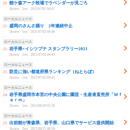
館ケ森アーク牧場でラベンダーが見ごろ
20.
4kview
2res
2021/07/02 04:47
ローカルニュース
盛岡のさんさ踊り 2年連続中止
21.
1kview
1res
2021/07/02 04:46
ローカルニュース
岩手県×イシツブテ スタンプラリー2021
22.
2kview
1res
2021/07/02 04:45
ローカルニュース
防災に強い都道府県ランキング（ねとらぼ）
23.
2kview
1res
2021/07/02 04:43
ローカルニュース
岩手県盛岡市本宮の中央公園に園芸・生産者直売所「Ｍｆ
24.
ａｒｍ」
2kview
1res
2021/06/29 01:20
ローカルニュース
出前館が青森県、岩手県、山口県でサービス提供開始
25.
1kview
1res
2021/06/25 06:59