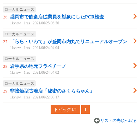
ローカルニュース
盛岡市で飲食店従業員を対象にしたPCR検査
26.
1kview
1res
2021/06/25 06:56
ローカルニュース
「らら・いわて」が盛岡市内丸でリニューアルオープン
27.
1kview
1res
2021/06/24 04:04
ローカルニュース
岩手県の地元フラペチーノ
28.
1kview
1res
2021/06/24 04:02
ローカルニュース
非接触型古着店「秘密のさくらちゃん」
29.
1kview
1res
2021/06/22 08:17
トピック1/1
1
リストの先頭へ戻る