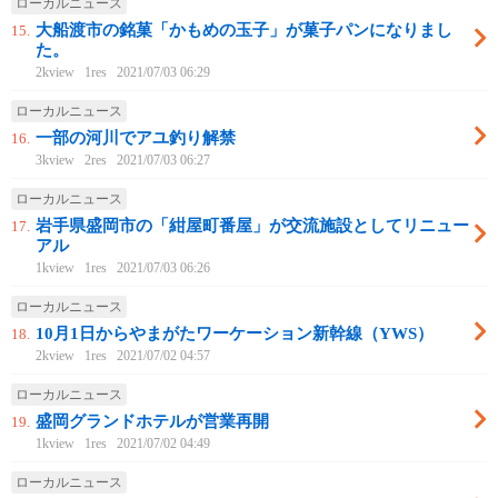
ローカルニュース
大船渡市の銘菓「かもめの玉子」が菓子パンになりまし
15.
た。
2kview
1res
2021/07/03 06:29
ローカルニュース
一部の河川でアユ釣り解禁
16.
3kview
2res
2021/07/03 06:27
ローカルニュース
岩手県盛岡市の「紺屋町番屋」が交流施設としてリニュー
17.
アル
1kview
1res
2021/07/03 06:26
ローカルニュース
10月1日からやまがたワーケーション新幹線（YWS）
18.
2kview
1res
2021/07/02 04:57
ローカルニュース
盛岡グランドホテルが営業再開
19.
1kview
1res
2021/07/02 04:49
ローカルニュース