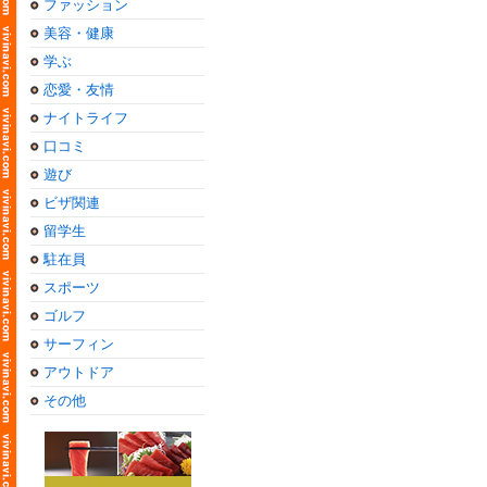
ファッション
美容・健康
学ぶ
恋愛・友情
ナイトライフ
口コミ
遊び
ビザ関連
留学生
駐在員
スポーツ
ゴルフ
サーフィン
アウトドア
その他