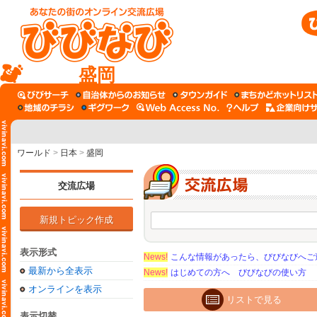
盛岡
ワールド
>
日本
>
盛岡
交流広場
新規トピック作成
表示形式
News!
こんな情報があったら、びびなびへご
最新から全表示
News!
はじめての方へ びびなびの使い方
オンラインを表示
リストで見る
表示切替