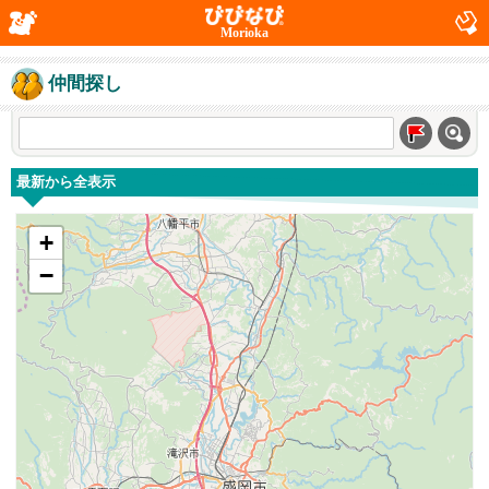
Morioka
仲間探し
最新から全表示
+
−