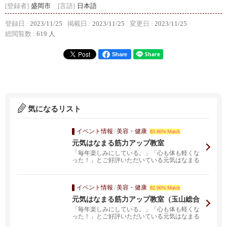
[登録者]
盛岡市
[言語]
日本語
登録日 :
2023/11/25
掲載日 :
2023/11/25
変更日 :
2023/11/25
総閲覧数 :
619 人
Share
気になるリスト
イベント情報
/
美容・健康
83.86% Match
元気はなまる筋力アップ教室
「毎年楽しみにしている。」「心も体も軽くな
った！」とご好評いただいている元気はなまる
筋力アップ教室（...
イベント情報
/
美容・健康
82.06% Match
元気はなまる筋力アップ教室（玉山総合
福祉センター会場）
「毎年楽しみにしている。」「心も体も軽くな
った！」とご好評いただいている元気はなまる
筋力アップ教室（...