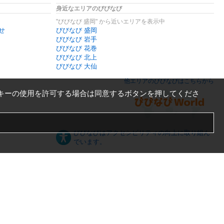
身近なエリアのびびなび
"びびなび 盛岡" から近いエリアを表示中
せ
びびなび 盛岡
びびなび 岩手
びびなび 花巻
びびなび 北上
びびなび 大仙
他エリアのびびなびはこちらから
キーの使用を許可する場合は同意するボタンを押してくださ
びびなびはアクセシビリティの向上に取り組ん
でいます。
日本語
English
español
ภาษาไทย
한국어
中文
PC版
スマートフォン版