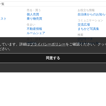
一覧
売る・買う
お役立ち情報
個人売買
自治体からのお知ら
リスト
乗り物売買
コミュニケーション
交流広場
住まい
不動産情報
まちかど写真集
ルームシェア
検索
びびサーチ
会う・話す
仲間探し
Web Access No.
しています。詳細は
プライバシーポリシー
をご確認ください。クッ
ださい。