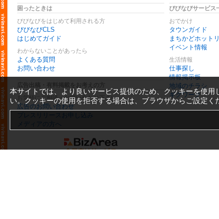
困ったときは
びびなびサービス
びびなびをはじめて利用される方
おでかけ
びびなびCLS
タウンガイド
はじめてガイド
まちかどホット
イベント情報
わからないことがあったら
よくある質問
生活情報
お問い合わせ
仕事探し
情報掲示板
広告出稿・有料掲載をお考えの方
地域のチラシ
本サイトでは、より良いサービス提供のため、クッキーを使用
ギグワーク
お気軽にご相談・お問い合わせ下さい
い。クッキーの使用を拒否する場合は、ブラウザからご設定く
広告のお問い合わせ
プレスリリースお申し込み
メディアの方へ