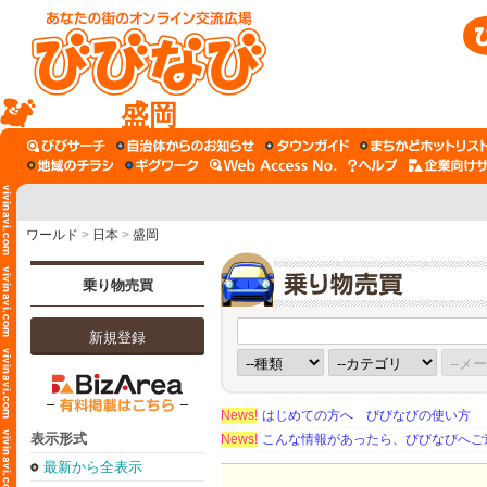
盛岡
ワールド
>
日本
>
盛岡
乗り物売買
新規登録
News!
はじめての方へ びびなびの使い方
表示形式
News!
こんな情報があったら、びびなびへご
最新から全表示