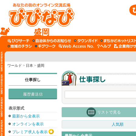
盛岡
ワールド
>
日本
>
盛岡
仕事探し
履歴書送信
表示形式
リストで見る
最新から全表示
オンラインを表示
人気順
プレミア求人を表示
最新から全表示