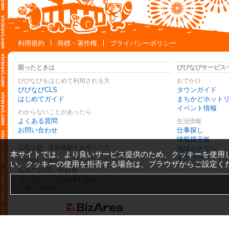
利用規約
商標・著作権
プライバシーポリシー
困ったときは
びびなびサービス
びびなびをはじめて利用される方
おでかけ
びびなびCLS
タウンガイド
はじめてガイド
まちかどホット
イベント情報
わからないことがあったら
よくある質問
生活情報
お問い合わせ
仕事探し
情報掲示板
広告出稿・有料掲載をお考えの方
地域のチラシ
本サイトでは、より良いサービス提供のため、クッキーを使用
ギグワーク
お気軽にご相談・お問い合わせ下さい
い。クッキーの使用を拒否する場合は、ブラウザからご設定く
広告のお問い合わせ
プレスリリースお申し込み
メディアの方へ