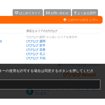
はじめてガイド
お問い合わせ
よくある質問
このページのトップへ
身近なエリアのびびなび
"びびなび 盛岡" から近いエリアを表示中
せ
びびなび 盛岡
びびなび 岩手
びびなび 花巻
びびなび 北上
びびなび 大仙
他エリアのびびなびはこちらから
キーの使用を許可する場合は同意するボタンを押してくださ
びびなびはアクセシビリティの向上に取り組ん
でいます。