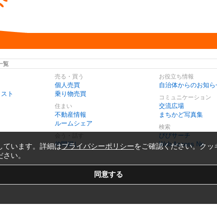
一覧
売る・買う
お役立ち情報
個人売買
自治体からのお知ら
リスト
乗り物売買
コミュニケーション
交流広場
住まい
不動産情報
まちかど写真集
ルームシェア
検索
びびサーチ
会う・話す
仲間探し
Web Access No.
しています。詳細は
プライバシーポリシー
をご確認ください。クッ
ださい。