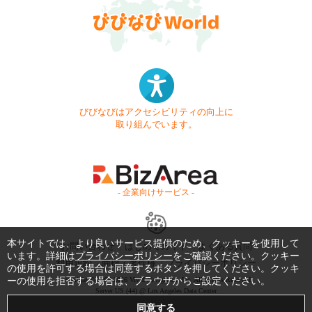
びびなびはアクセシビリティの向上に
取り組んでいます。
- 企業向けサービス -
本サイトでは、より良いサービス提供のため、クッキーを使用して
お問い合わせ
はじめてガイド
よくある質問
います。詳細は
プライバシーポリシー
をご確認ください。クッキー
利用規約
商標・著作権
プライバシーポリシー
の使用を許可する場合は同意するボタンを押してください。クッキ
ーの使用を拒否する場合は、ブラウザからご設定ください。
Copyright © 1999-2026 Vivid Navigation, Inc. All Rights Reserved.
Server US (44) @ Los Angeles Data Center